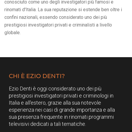
conosciuto come uno degli investigatori più famosi e
rinomati d'Italia. La sua reputazione si estende ben oltre i
confini nazionali, essendo considerato uno dei più
prestigiosi investigatori privati e criminalisti a livello
globale.
CHI È EZIO DENTI?
Ezio Denti è oggi considerato uno dei più
prestigiosi investigatori privati e criminologi in
Italia e all'estero, grazie alla sua notevole
esperienza nei casi di grande importanza e alla
sua presenza frequente in rinomati programmi
televisivi dedicati a tali tematiche.