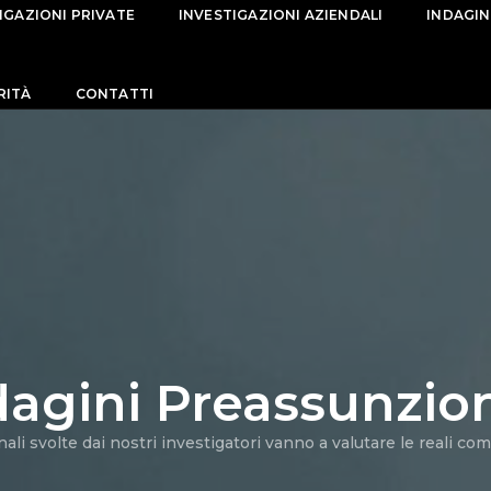
IGAZIONI PRIVATE
INVESTIGAZIONI AZIENDALI
INDAGIN
RITÀ
CONTATTI
dagini Preassunzion
ali svolte dai nostri investigatori vanno a valutare le reali c