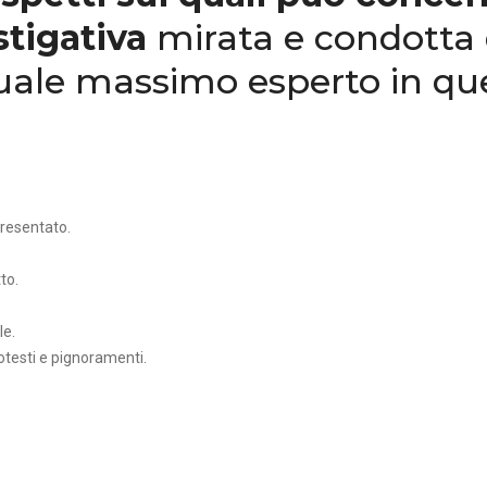
stigativa
mirata e condotta 
quale massimo esperto in q
presentato.
to.
le.
otesti e pignoramenti.