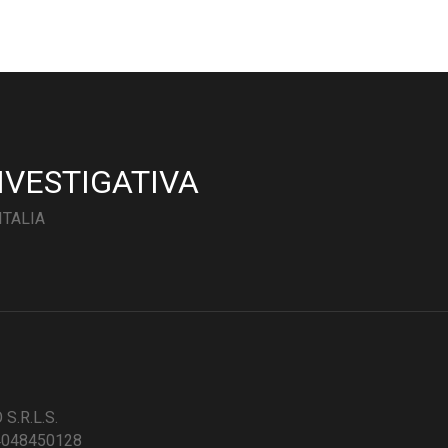
NVESTIGATIVA
ITALIA
S.R.L.S.
04048450128