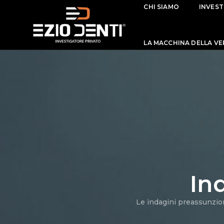
CHI SIAMO
INVEST
LA MACCHINA DELLA VE
In
Le indagini preassunzion