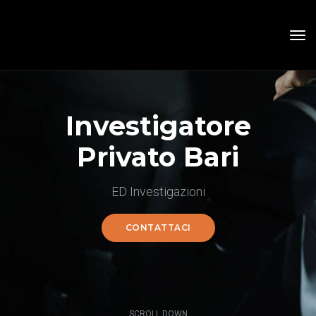
tog
nav
Investigatore
Privato Bari
ED Investigazioni
CONTATTACI
SCROLL DOWN